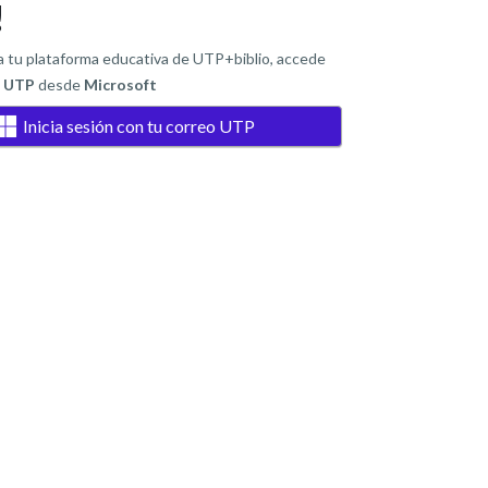
!
 a tu plataforma educativa de UTP+biblio, accede
o UTP
desde
Microsoft
Inicia sesión con tu correo UTP