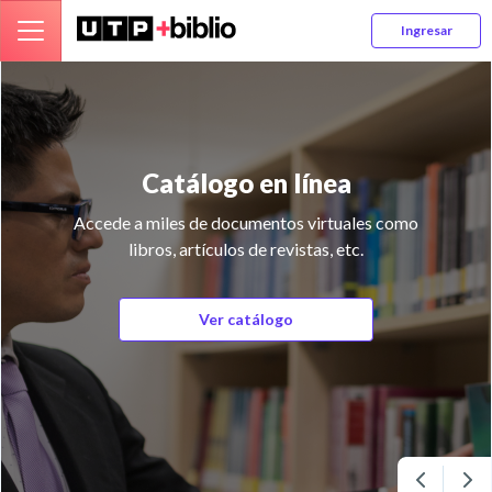
Ingresar
go en línea
Conoce 
documentos virtuales como
¿Es tu primera vez u
ulos de revistas, etc.
Revisa este peque
informació
r catálogo
V
Previous
Ne