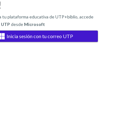
!
 a tu plataforma educativa de UTP+biblio, accede
o UTP
desde
Microsoft
Inicia sesión con tu correo UTP